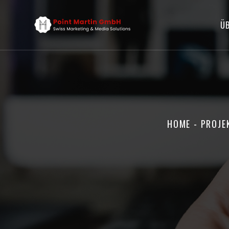
ÜB
HOME
-
PROJE