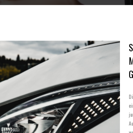
Di
ei
j
A
wo