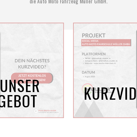
die Auto Moto Fahrzeug Müller GmbH.
 UNSER
KURZVID
GEBOT