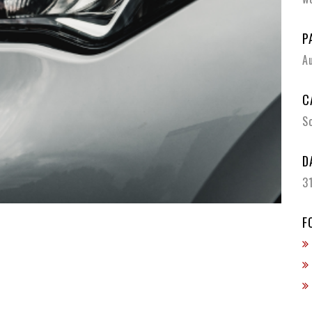
P
A
C
S
D
3
F