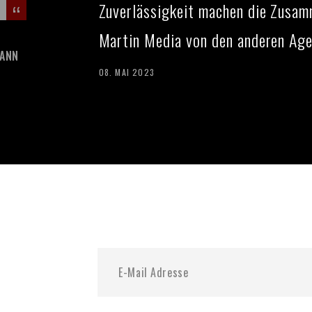
Zuverlässigkeit machen die Zusam
Martin Media von den anderen Age
RICO
IRENA
ANN
HEINRICH
MOREALE
08. MAI 2023