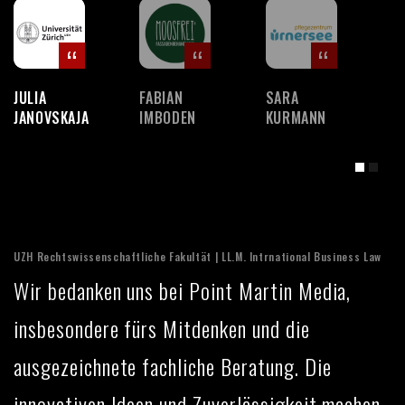
JULIA
FABIAN
SARA
R
JANOVSKAJA
IMBODEN
KURMANN
H
UZH Rechtswissenschaftliche Fakultät | LL.M. Intrnational Business Law
Wir bedanken uns bei Point Martin Media,
insbesondere fürs Mitdenken und die
ausgezeichnete fachliche Beratung. Die
innovativen Ideen und Zuverlässigkeit machen