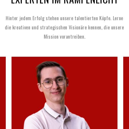
Hinter jedem Erfolg stehen unsere talentierten Köpfe.
Lerne
die kreativen und strategischen Visionäre kennen, die unsere
Mission vorantreiben.